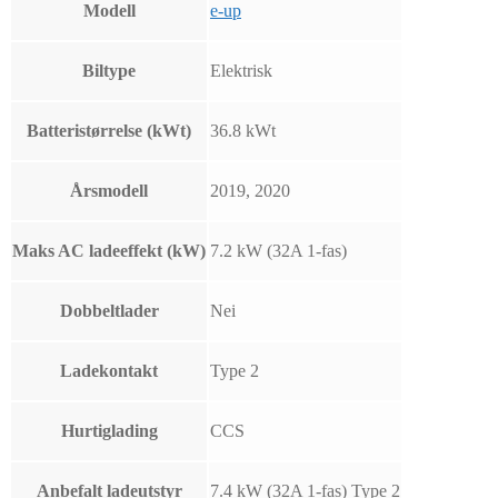
Modell
e-up
Biltype
Elektrisk
Batteristørrelse (kWt)
36.8 kWt
Årsmodell
2019, 2020
Maks AC ladeeffekt (kW)
7.2 kW (32A 1-fas)
Dobbeltlader
Nei
Ladekontakt
Type 2
Hurtiglading
CCS
Anbefalt ladeutstyr
7.4 kW (32A 1-fas) Type 2