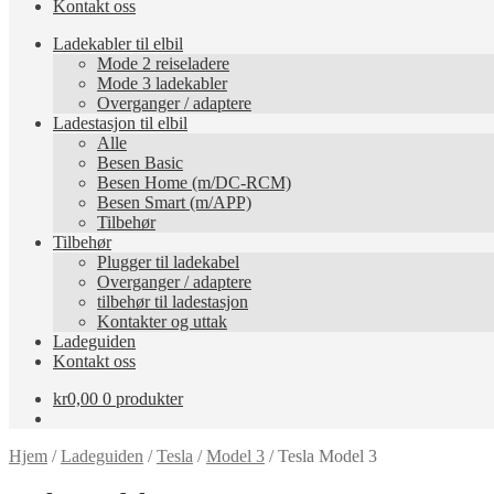
Kontakt oss
Ladekabler til elbil
Mode 2 reiseladere
Mode 3 ladekabler
Overganger / adaptere
Ladestasjon til elbil
Alle
Besen Basic
Besen Home (m/DC-RCM)
Besen Smart (m/APP)
Tilbehør
Tilbehør
Plugger til ladekabel
Overganger / adaptere
tilbehør til ladestasjon
Kontakter og uttak
Ladeguiden
Kontakt oss
kr
0,00
0 produkter
Hjem
/
Ladeguiden
/
Tesla
/
Model 3
/
Tesla Model 3