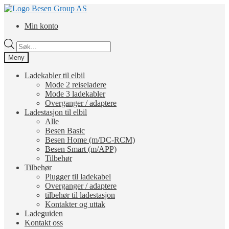
Hopp
Hopp
til
til
Min konto
navigasjon
innhold
Products
search
Meny
Ladekabler til elbil
Mode 2 reiseladere
Mode 3 ladekabler
Overganger / adaptere
Ladestasjon til elbil
Alle
Besen Basic
Besen Home (m/DC-RCM)
Besen Smart (m/APP)
Tilbehør
Tilbehør
Plugger til ladekabel
Overganger / adaptere
tilbehør til ladestasjon
Kontakter og uttak
Ladeguiden
Kontakt oss