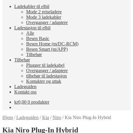
Ladekabler til elbil
Mode 2 reiseladere
Mode 3 ladekabler
Overganger / adaptere
Ladestasjon til elbil
Alle
Besen Basic
Besen Home (m/DC-RCM)
Besen Smart (m/APP)
Tilbehør
Tilbehør
Plugger til ladekabel
Overganger / adaptere
tilbehør til ladestasjon
Kontakter og uttak
Ladeguiden
Kontakt oss
kr
0,00
0 produkter
Hjem
/
Ladeguiden
/
Kia
/
Niro
/
Kia Niro Plug-In Hybrid
Kia Niro Plug-In Hybrid