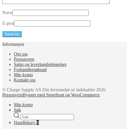
Navn
E-post
Informasjon
Om oss
Personvern
Salgs og leveringsbetingelser
Forhandlersøknad
Min konto
Kontakt oss
© Charge Supply AS Din leverandør av ladekabler 2026
Personvern
Bygget med Storefront og WooCommerce
.
Min konto
Søk
Products
search
Handlekurv
0