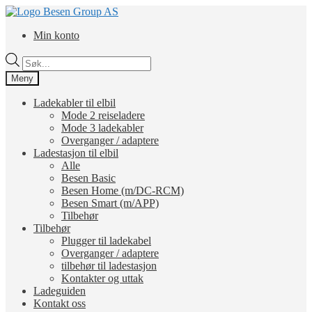
Hopp
Hopp
til
til
Min konto
navigasjon
innhold
Products
search
Meny
Ladekabler til elbil
Mode 2 reiseladere
Mode 3 ladekabler
Overganger / adaptere
Ladestasjon til elbil
Alle
Besen Basic
Besen Home (m/DC-RCM)
Besen Smart (m/APP)
Tilbehør
Tilbehør
Plugger til ladekabel
Overganger / adaptere
tilbehør til ladestasjon
Kontakter og uttak
Ladeguiden
Kontakt oss