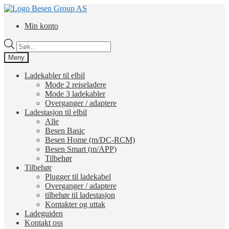
Hopp
Hopp
til
til
Min konto
navigasjon
innhold
Products
search
Meny
Ladekabler til elbil
Mode 2 reiseladere
Mode 3 ladekabler
Overganger / adaptere
Ladestasjon til elbil
Alle
Besen Basic
Besen Home (m/DC-RCM)
Besen Smart (m/APP)
Tilbehør
Tilbehør
Plugger til ladekabel
Overganger / adaptere
tilbehør til ladestasjon
Kontakter og uttak
Ladeguiden
Kontakt oss