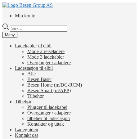
Hopp
Hopp
til
til
Min konto
navigasjon
innhold
Products
search
Meny
Ladekabler til elbil
Mode 2 reiseladere
Mode 3 ladekabler
Overganger / adaptere
Ladestasjon til elbil
Alle
Besen Basic
Besen Home (m/DC-RCM)
Besen Smart (m/APP)
Tilbehør
Tilbehør
Plugger til ladekabel
Overganger / adaptere
tilbehør til ladestasjon
Kontakter og uttak
Ladeguiden
Kontakt oss