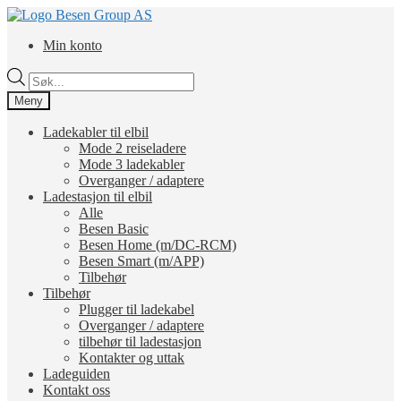
Hopp
Hopp
til
til
Min konto
navigasjon
innhold
Products
search
Meny
Ladekabler til elbil
Mode 2 reiseladere
Mode 3 ladekabler
Overganger / adaptere
Ladestasjon til elbil
Alle
Besen Basic
Besen Home (m/DC-RCM)
Besen Smart (m/APP)
Tilbehør
Tilbehør
Plugger til ladekabel
Overganger / adaptere
tilbehør til ladestasjon
Kontakter og uttak
Ladeguiden
Kontakt oss