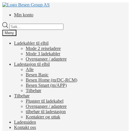
Hopp
Hopp
til
til
Min konto
navigasjon
innhold
Products
search
Meny
Ladekabler til elbil
Mode 2 reiseladere
Mode 3 ladekabler
Overganger / adaptere
Ladestasjon til elbil
Alle
Besen Basic
Besen Home (m/DC-RCM)
Besen Smart (m/APP)
Tilbehør
Tilbehør
Plugger til ladekabel
Overganger / adaptere
tilbehør til ladestasjon
Kontakter og uttak
Ladeguiden
Kontakt oss