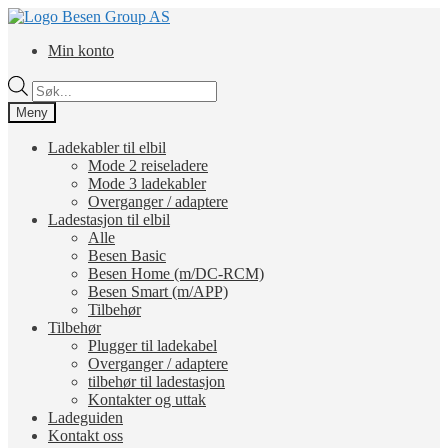
Hopp
Hopp
til
til
Min konto
navigasjon
innhold
Products
search
Meny
Ladekabler til elbil
Mode 2 reiseladere
Mode 3 ladekabler
Overganger / adaptere
Ladestasjon til elbil
Alle
Besen Basic
Besen Home (m/DC-RCM)
Besen Smart (m/APP)
Tilbehør
Tilbehør
Plugger til ladekabel
Overganger / adaptere
tilbehør til ladestasjon
Kontakter og uttak
Ladeguiden
Kontakt oss