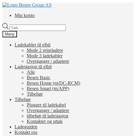
Hopp
Hopp
til
til
Min konto
navigasjon
innhold
Products
search
Meny
Ladekabler til elbil
Mode 2 reiseladere
Mode 3 ladekabler
Overganger / adaptere
Ladestasjon til elbil
Alle
Besen Basic
Besen Home (m/DC-RCM)
Besen Smart (m/APP)
Tilbehør
Tilbehør
Plugger til ladekabel
Overganger / adaptere
tilbehør til ladestasjon
Kontakter og uttak
Ladeguiden
Kontakt oss