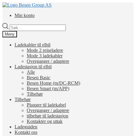
Hopp
Hopp
til
til
Min konto
navigasjon
innhold
Products
search
Meny
Ladekabler til elbil
Mode 2 reiseladere
Mode 3 ladekabler
Overganger / adaptere
Ladestasjon til elbil
Alle
Besen Basic
Besen Home (m/DC-RCM)
Besen Smart (m/APP)
Tilbehør
Tilbehør
Plugger til ladekabel
Overganger / adaptere
tilbehør til ladestasjon
Kontakter og uttak
Ladeguiden
Kontakt oss