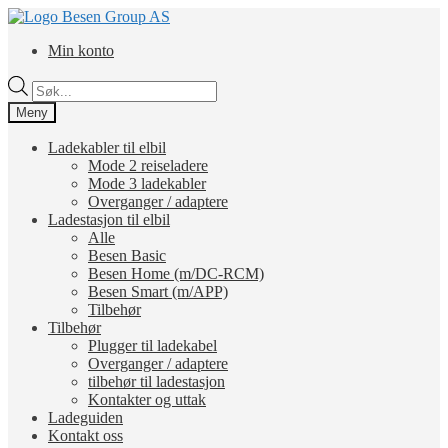
Hopp
Hopp
til
til
Min konto
navigasjon
innhold
Products
search
Meny
Ladekabler til elbil
Mode 2 reiseladere
Mode 3 ladekabler
Overganger / adaptere
Ladestasjon til elbil
Alle
Besen Basic
Besen Home (m/DC-RCM)
Besen Smart (m/APP)
Tilbehør
Tilbehør
Plugger til ladekabel
Overganger / adaptere
tilbehør til ladestasjon
Kontakter og uttak
Ladeguiden
Kontakt oss