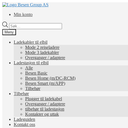
Hopp
Hopp
til
til
Min konto
navigasjon
innhold
Products
search
Meny
Ladekabler til elbil
Mode 2 reiseladere
Mode 3 ladekabler
Overganger / adaptere
Ladestasjon til elbil
Alle
Besen Basic
Besen Home (m/DC-RCM)
Besen Smart (m/APP)
Tilbehør
Tilbehør
Plugger til ladekabel
Overganger / adaptere
tilbehør til ladestasjon
Kontakter og uttak
Ladeguiden
Kontakt oss