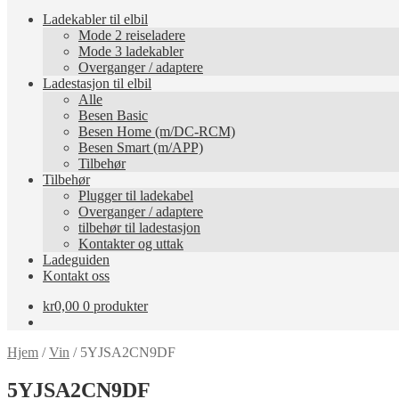
Ladekabler til elbil
Mode 2 reiseladere
Mode 3 ladekabler
Overganger / adaptere
Ladestasjon til elbil
Alle
Besen Basic
Besen Home (m/DC-RCM)
Besen Smart (m/APP)
Tilbehør
Tilbehør
Plugger til ladekabel
Overganger / adaptere
tilbehør til ladestasjon
Kontakter og uttak
Ladeguiden
Kontakt oss
kr
0,00
0 produkter
Hjem
/
Vin
/
5YJSA2CN9DF
5YJSA2CN9DF