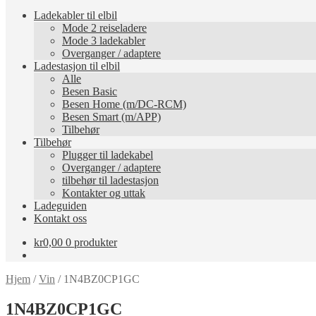
Ladekabler til elbil
Mode 2 reiseladere
Mode 3 ladekabler
Overganger / adaptere
Ladestasjon til elbil
Alle
Besen Basic
Besen Home (m/DC-RCM)
Besen Smart (m/APP)
Tilbehør
Tilbehør
Plugger til ladekabel
Overganger / adaptere
tilbehør til ladestasjon
Kontakter og uttak
Ladeguiden
Kontakt oss
kr
0,00
0 produkter
Hjem
/
Vin
/
1N4BZ0CP1GC
1N4BZ0CP1GC