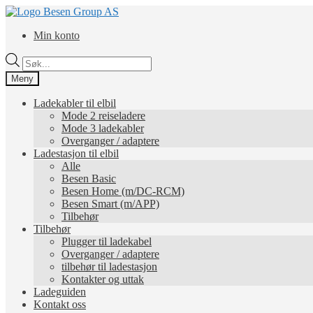
Hopp
Hopp
til
til
Min konto
navigasjon
innhold
Products
search
Meny
Ladekabler til elbil
Mode 2 reiseladere
Mode 3 ladekabler
Overganger / adaptere
Ladestasjon til elbil
Alle
Besen Basic
Besen Home (m/DC-RCM)
Besen Smart (m/APP)
Tilbehør
Tilbehør
Plugger til ladekabel
Overganger / adaptere
tilbehør til ladestasjon
Kontakter og uttak
Ladeguiden
Kontakt oss