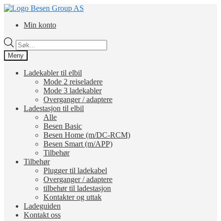
Hopp
Hopp
til
til
Min konto
navigasjon
innhold
Products
search
Meny
Ladekabler til elbil
Mode 2 reiseladere
Mode 3 ladekabler
Overganger / adaptere
Ladestasjon til elbil
Alle
Besen Basic
Besen Home (m/DC-RCM)
Besen Smart (m/APP)
Tilbehør
Tilbehør
Plugger til ladekabel
Overganger / adaptere
tilbehør til ladestasjon
Kontakter og uttak
Ladeguiden
Kontakt oss