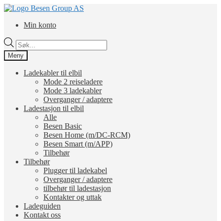
Hopp
Hopp
til
til
Min konto
navigasjon
innhold
Products
search
Meny
Ladekabler til elbil
Mode 2 reiseladere
Mode 3 ladekabler
Overganger / adaptere
Ladestasjon til elbil
Alle
Besen Basic
Besen Home (m/DC-RCM)
Besen Smart (m/APP)
Tilbehør
Tilbehør
Plugger til ladekabel
Overganger / adaptere
tilbehør til ladestasjon
Kontakter og uttak
Ladeguiden
Kontakt oss