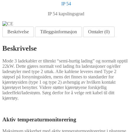
IP 54
IP 54 kapslingsgrad
Beskrivelse
Tilleggsinformasjon
Omtaler (0)
Beskrivelse
Mode 3 ladekabler er tiltenkt “semi-hurtig lading” og normalt opptil
22kW. Dette gjøres normalt ved lading fra ladestasjoner og/eller
ladesøyler med type 2 uttak. Alle kablene leveres med Type 2
støpsel på forsyningssiden, mens det finnes to standarder for
kjøretøysiden (type 1 og type 2) avhengig av hvilken kontakt
kjøretøyet benytter. Videre støtter kjøretøyene forskjellig
ladeeffekt/ladestrøm. Sørg derfor for å velge rett kabel til ditt
kjøretøy.
Aktiv temperaturmonitorering
Maksimum sikkerhet med aktiv temperaturmonitorering i pluggene