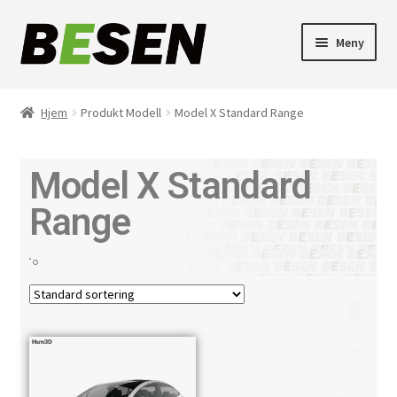
Meny
Ladekabler til elbil
Hjem
Produkt Modell
Model X Standard Range
Ladestasjon til elbil
Model X Standard
Tilbehør
Range
Ladeguiden
Kontakt oss