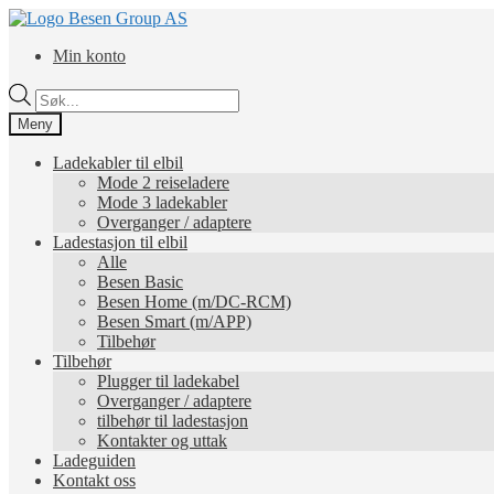
Hopp
Hopp
til
til
Min konto
navigasjon
innhold
Products
search
Meny
Ladekabler til elbil
Mode 2 reiseladere
Mode 3 ladekabler
Overganger / adaptere
Ladestasjon til elbil
Alle
Besen Basic
Besen Home (m/DC-RCM)
Besen Smart (m/APP)
Tilbehør
Tilbehør
Plugger til ladekabel
Overganger / adaptere
tilbehør til ladestasjon
Kontakter og uttak
Ladeguiden
Kontakt oss