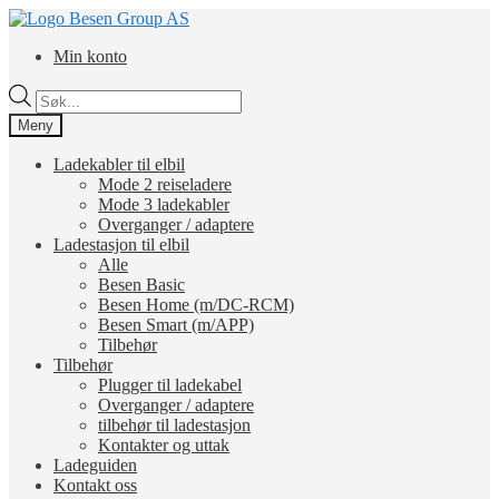
Hopp
Hopp
til
til
Min konto
navigasjon
innhold
Products
search
Meny
Ladekabler til elbil
Mode 2 reiseladere
Mode 3 ladekabler
Overganger / adaptere
Ladestasjon til elbil
Alle
Besen Basic
Besen Home (m/DC-RCM)
Besen Smart (m/APP)
Tilbehør
Tilbehør
Plugger til ladekabel
Overganger / adaptere
tilbehør til ladestasjon
Kontakter og uttak
Ladeguiden
Kontakt oss