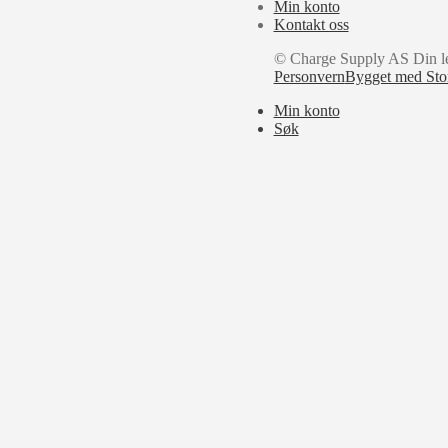
Min konto
Kontakt oss
© Charge Supply AS Din le
Personvern
Bygget med St
Min konto
Søk