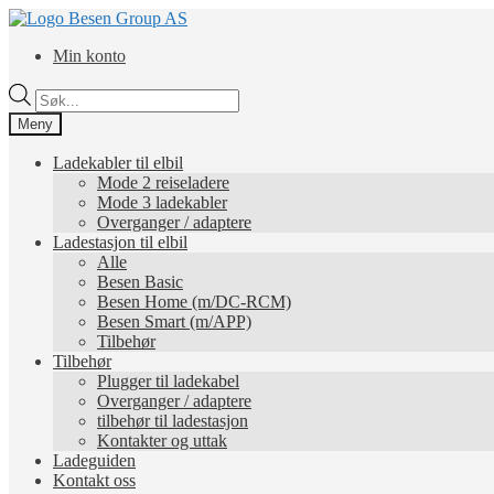
Hopp
Hopp
til
til
Min konto
navigasjon
innhold
Products
search
Meny
Ladekabler til elbil
Mode 2 reiseladere
Mode 3 ladekabler
Overganger / adaptere
Ladestasjon til elbil
Alle
Besen Basic
Besen Home (m/DC-RCM)
Besen Smart (m/APP)
Tilbehør
Tilbehør
Plugger til ladekabel
Overganger / adaptere
tilbehør til ladestasjon
Kontakter og uttak
Ladeguiden
Kontakt oss