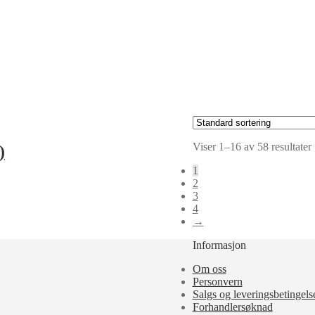
Viser 1–16 av 58 resultater
)
1
2
3
4
→
Informasjon
Om oss
Personvern
Salgs og leveringsbetingels
Forhandlersøknad